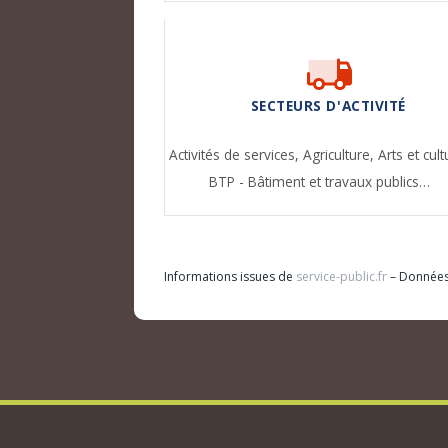
SECTEURS D'ACTIVITÉ
Activités de services,
Agriculture,
Arts et cult
BTP - Bâtiment et travaux publics…
Informations issues de
service-public.fr
– Donnée