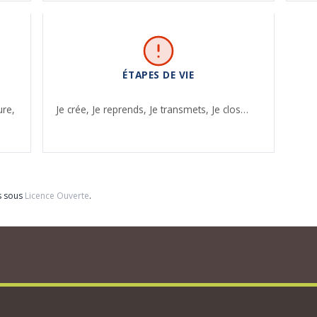
ÉTAPES DE VIE
ure,
Je crée,
Je reprends,
Je transmets,
Je clos…
s sous
Licence Ouverte
.