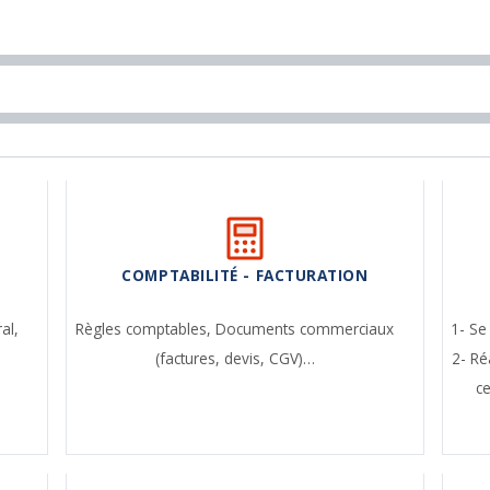
COMPTABILITÉ - FACTURATION
ral,
Règles comptables,
Documents commerciaux
1- Se
(factures, devis, CGV)…
2- Ré
c