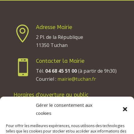
Adresse Mairie

2 Pl. de la République
11350 Tuchan
Contacter la Mairie

Tél.
04 68 45 51 00
(à partir de 9h30)
Courriel :
mairie@tuchan.fr
Horaires d'ouverture au public
Les lundis, mardis et jeudis : de 8h à 12h et de
Gérer le consentement aux
13h30 à 17h30.
cookies
Les mercredis : de 13h30 à 17h30.
Pour offrir les meilleures expériences, nous utilisons des technologies
Les vendredis : de 8h à 12h.
telles que les cookies pour stocker et/ou accéder aux informations des