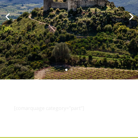
[comarquage category="part"]