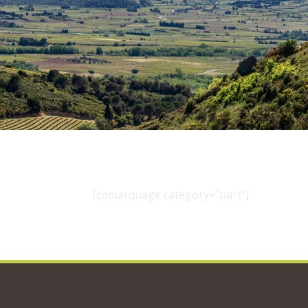
[comarquage category="part"]