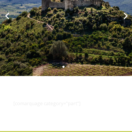
[comarquage category="part"]