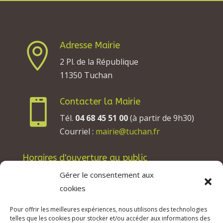
Adresse Mairie

2 Pl. de la République
11350 Tuchan
Contacter la Mairie

Tél.
04 68 45 51 00
(à partir de 9h30)
Courriel :
mairie@tuchan.fr
Horaires d'ouverture au public
Les lundis, mardis et jeudis : de 8h à 12h et de
Gérer le consentement aux
13h30 à 17h30.
cookies
Les mercredis : de 13h30 à 17h30.
Pour offrir les meilleures expériences, nous utilisons des technologies
Les vendredis : de 8h à 12h.
telles que les cookies pour stocker et/ou accéder aux informations des