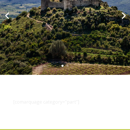
[comarquage category="part"]