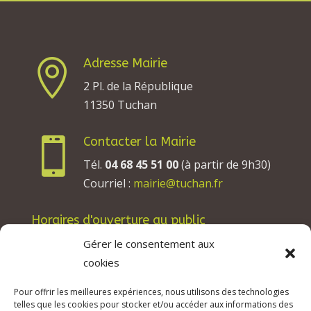
Adresse Mairie

2 Pl. de la République
11350 Tuchan
Contacter la Mairie

Tél.
04 68 45 51 00
(à partir de 9h30)
Courriel :
mairie@tuchan.fr
Horaires d'ouverture au public
Les lundis, mardis et jeudis : de 8h à 12h et de
Gérer le consentement aux
13h30 à 17h30.
cookies
Les mercredis : de 13h30 à 17h30.
Pour offrir les meilleures expériences, nous utilisons des technologies
Les vendredis : de 8h à 12h.
telles que les cookies pour stocker et/ou accéder aux informations des