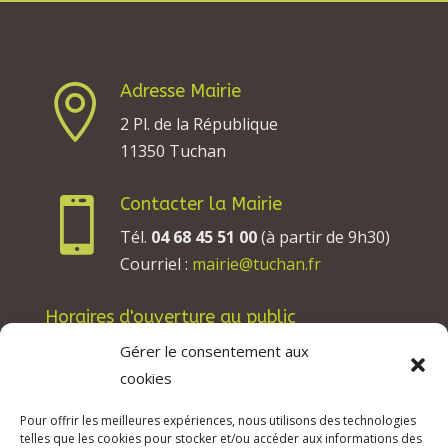
Adresse Mairie

2 Pl. de la République
11350 Tuchan
Contacter la Mairie

Tél.
04 68 45 51 00
(à partir de 9h30)
Courriel :
mairie@tuchan.fr
Horaires d'ouverture au public
Les lundis, mardis et jeudis : de 8h à 12h et de
Gérer le consentement aux
13h30 à 17h30.
cookies
Les mercredis : de 13h30 à 17h30.
Pour offrir les meilleures expériences, nous utilisons des technologies
Les vendredis : de 8h à 12h.
telles que les cookies pour stocker et/ou accéder aux informations des