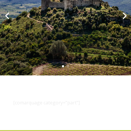
[comarquage category="part"]