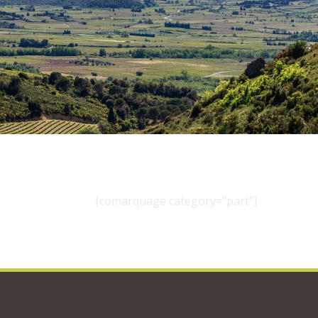
[comarquage category="part"]