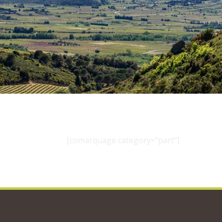
[comarquage category="part"]