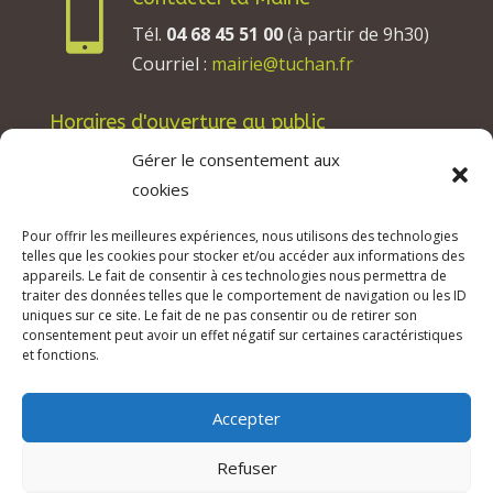

Tél.
04 68 45 51 00
(à partir de 9h30)
Courriel :
mairie@tuchan.fr
Horaires d'ouverture au public
Les lundis, mardis et jeudis : de 8h à 12h et de
Gérer le consentement aux
13h30 à 17h30.
cookies
Les mercredis : de 13h30 à 17h30.
Pour offrir les meilleures expériences, nous utilisons des technologies
Les vendredis : de 8h à 12h.
telles que les cookies pour stocker et/ou accéder aux informations des
appareils. Le fait de consentir à ces technologies nous permettra de
traiter des données telles que le comportement de navigation ou les ID
uniques sur ce site. Le fait de ne pas consentir ou de retirer son
consentement peut avoir un effet négatif sur certaines caractéristiques
© 2026 Mairie de Tuchan | Site Internet réalisé
et fonctions.
par
SATURNE innovations
Accepter
Mentions légales & Crédits
–
RGPD Protection
des données
–
Refuser