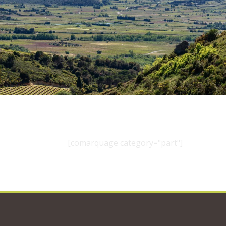
[comarquage category="part"]