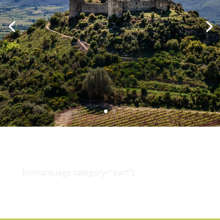
[comarquage category="part"]