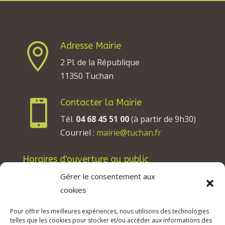
Adresse Mairie

2 Pl. de la République
11350 Tuchan
Contacter la Mairie

Tél.
04 68 45 51 00
(à partir de 9h30)
Courriel :
mairie@tuchan.fr
Horaires d'ouverture au public
Les lundis, mardis et jeudis : de 8h à 12h et de
Gérer le consentement aux
13h30 à 17h30.
cookies
Les mercredis : de 13h30 à 17h30.
Pour offrir les meilleures expériences, nous utilisons des technologies
Les vendredis : de 8h à 12h.
telles que les cookies pour stocker et/ou accéder aux informations des