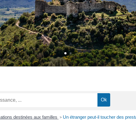
cations destinées aux familles
>
Un étranger peut-il toucher des prest