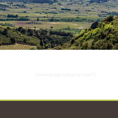
[comarquage category="part"]