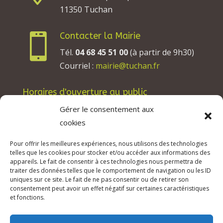
11350 Tuchan
Contacter la Mairie

Tél.
04 68 45 51 00
(à partir de 9h30)
Courriel :
mairie@tuchan.fr
Horaires d'ouverture au public
Les lundis, mardis et jeudis : de 8h à 12h et de
Gérer le consentement aux
13h30 à 17h30.
cookies
Les mercredis : de 13h30 à 17h30.
Pour offrir les meilleures expériences, nous utilisons des technologies
Les vendredis : de 8h à 12h.
telles que les cookies pour stocker et/ou accéder aux informations des
appareils. Le fait de consentir à ces technologies nous permettra de
traiter des données telles que le comportement de navigation ou les ID
uniques sur ce site. Le fait de ne pas consentir ou de retirer son
consentement peut avoir un effet négatif sur certaines caractéristiques
© 2026 Mairie de Tuchan | Site Internet réalisé
et fonctions.
par
SATURNE innovations