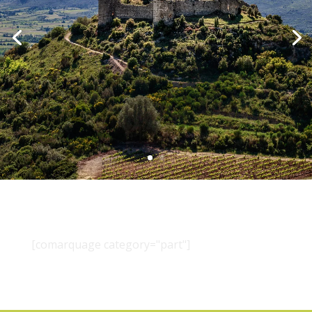
[comarquage category="part"]