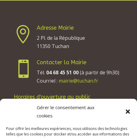
Adresse Mairie

2 Pl. de la République
11350 Tuchan
Contacter la Mairie

Tél.
04 68 45 51 00
(à partir de 9h30)
Courriel :
mairie@tuchan.fr
Horaires d'ouverture au public
Les lundis, mardis et jeudis : de 8h à 12h et de
Gérer le consentement aux
13h30 à 17h30.
cookies
Les mercredis : de 13h30 à 17h30.
Pour offrir les meilleures expériences, nous utilisons des technologies
Les vendredis : de 8h à 12h.
telles que les cookies pour stocker et/ou accéder aux informations des