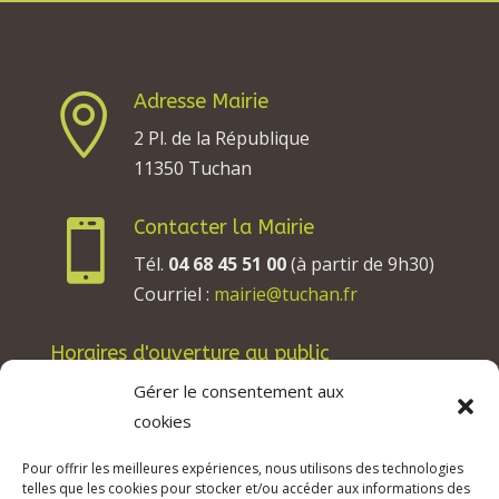
Adresse Mairie

2 Pl. de la République
11350 Tuchan
Contacter la Mairie

Tél.
04 68 45 51 00
(à partir de 9h30)
Courriel :
mairie@tuchan.fr
Horaires d'ouverture au public
Les lundis, mardis et jeudis : de 8h à 12h et de
Gérer le consentement aux
13h30 à 17h30.
cookies
Les mercredis : de 13h30 à 17h30.
Pour offrir les meilleures expériences, nous utilisons des technologies
Les vendredis : de 8h à 12h.
telles que les cookies pour stocker et/ou accéder aux informations des