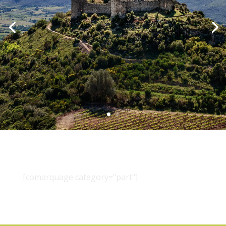
[comarquage category="part"]