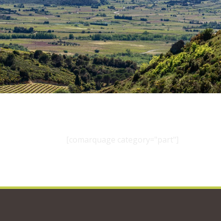
[comarquage category="part"]