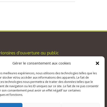
Horaires d'ouverture au public
Les lundis, mardis et jeudis : de 8h à 12h et
Gérer le consentement aux cookies
de 13h30 à 17h30.
les meilleures expériences, nous utilisons des technologies telles que les
Les mercredis : de 13h30 à 17h30.
r stocker et/ou accéder aux informations des appareils. Le fait de
Les vendredis : de 8h à 12h.
 ces technologies nous permettra de traiter des données telles que le
 de navigation ou les ID uniques sur ce site. Le fait de ne pas consentir
r son consentement peut avoir un effet négatif sur certaines
ques et fonctions.
édits
–
RGPD Protection des données
–
ration d’accessibilité