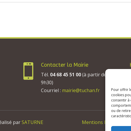
Contacter la Mairie

Tél.
04 68 45 51 00
(à partir de
9h30)
Courriel :
mairie@tuchan.fr
Pour offrir 
cookies pou
consentir à
comportement
ou de retire
caractéristi
éalisé par
SATURNE
Mentions légales & Cr
Décla