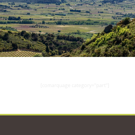
[comarquage category="part"]