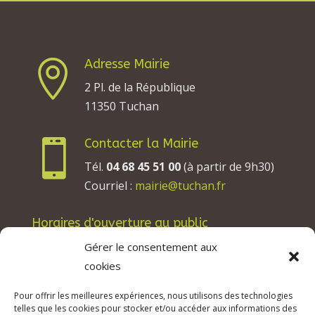
Adresse Mairie

2 Pl. de la République
11350 Tuchan
Contacter la Mairie

Tél.
04 68 45 51 00
(à partir de 9h30)
Courriel :
mairie@tuchan.fr
Horaires d'ouverture au public
Les lundis, mardis et jeudis : de 8h à 12h et de
Gérer le consentement aux
13h30 à 17h30.
cookies
Les mercredis : de 13h30 à 17h30.
Pour offrir les meilleures expériences, nous utilisons des technologies
Les vendredis : de 8h à 12h.
telles que les cookies pour stocker et/ou accéder aux informations des