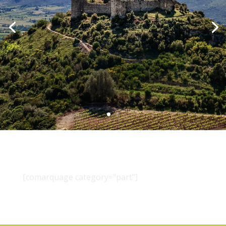
[comarquage category="part"]