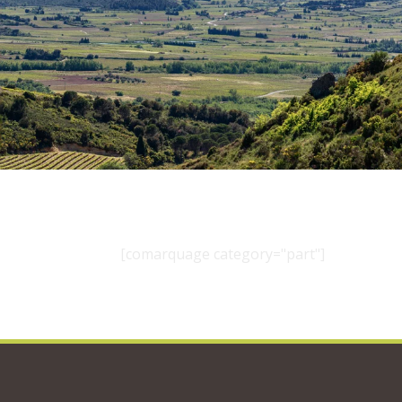
[comarquage category="part"]