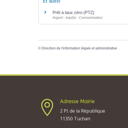
Et aussi
Prêt à taux zéro (PTZ)
Argent - Impôts - Consommation
©
Direction de l'information légale et administrative
Adresse Mairie

2 Pl. de la République
11350 Tuchan