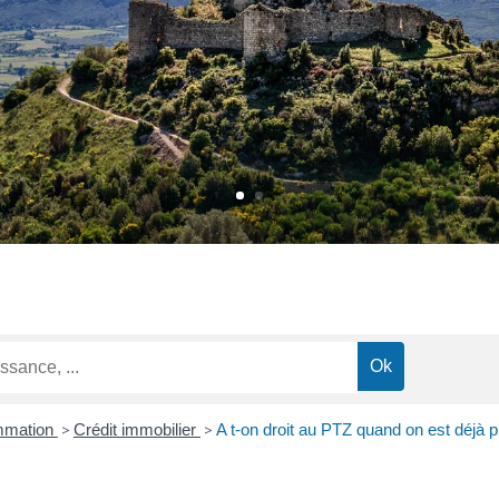
ommation
>
Crédit immobilier
>
A t-on droit au PTZ quand on est déjà p