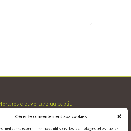
Horaires d'ouverture au public
Les lundis, mardis et jeudis : de 8h à 12h et
Gérer le consentement aux cookies
de 13h30 à 17h30.
Les mercredis : de 13h30 à 17h30.
les meilleures expériences, nous utilisons des technologies telles que les