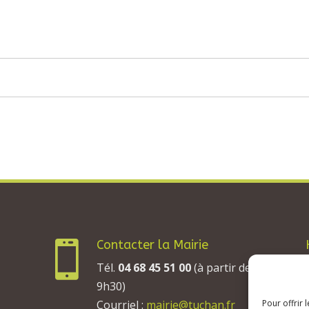
Contacter la Mairie

Tél.
04 68 45 51 00
(à partir de
9h30)
Courriel :
mairie@tuchan.fr
Pour offrir 