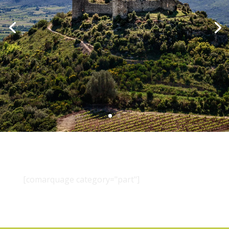
[comarquage category="part"]