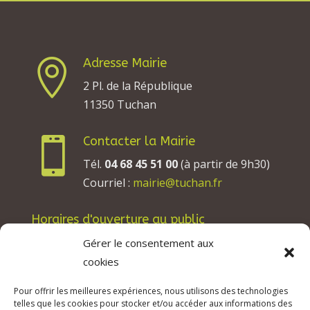
Adresse Mairie

2 Pl. de la République
11350 Tuchan
Contacter la Mairie

Tél.
04 68 45 51 00
(à partir de 9h30)
Courriel :
mairie@tuchan.fr
Horaires d'ouverture au public
Les lundis, mardis et jeudis : de 8h à 12h et de
Gérer le consentement aux
13h30 à 17h30.
cookies
Les mercredis : de 13h30 à 17h30.
Pour offrir les meilleures expériences, nous utilisons des technologies
Les vendredis : de 8h à 12h.
telles que les cookies pour stocker et/ou accéder aux informations des