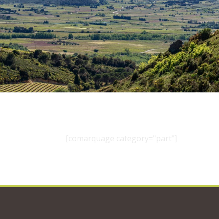
[comarquage category="part"]