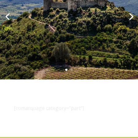
[comarquage category="part"]