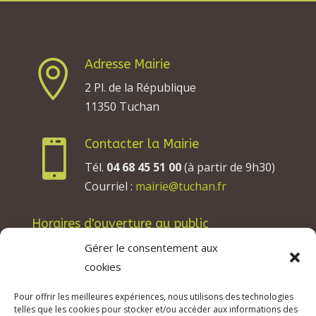
Adresse Mairie

2 Pl. de la République
11350 Tuchan
Contacter la Mairie

Tél.
04 68 45 51 00
(à partir de 9h30)
Courriel :
mairie@tuchan.fr
Horaires d'ouverture au public
Les lundis, mardis et jeudis : de 8h à 12h et de
Gérer le consentement aux
13h30 à 17h30.
cookies
Les mercredis : de 13h30 à 17h30.
Pour offrir les meilleures expériences, nous utilisons des technologies
Les vendredis : de 8h à 12h.
telles que les cookies pour stocker et/ou accéder aux informations des