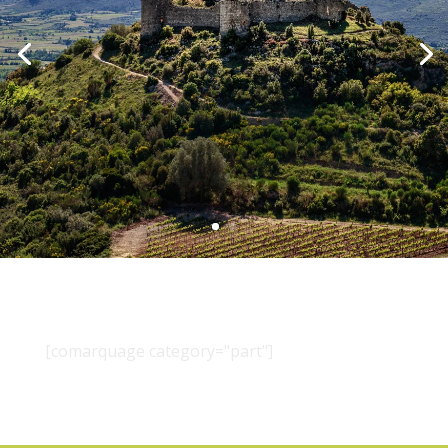
[comarquage category="part"]