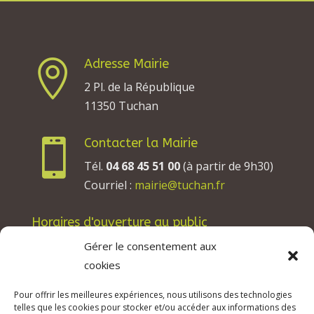
Adresse Mairie

2 Pl. de la République
11350 Tuchan
Contacter la Mairie

Tél.
04 68 45 51 00
(à partir de 9h30)
Courriel :
mairie@tuchan.fr
Horaires d'ouverture au public
Les lundis, mardis et jeudis : de 8h à 12h et de
Gérer le consentement aux
13h30 à 17h30.
cookies
Les mercredis : de 13h30 à 17h30.
Pour offrir les meilleures expériences, nous utilisons des technologies
Les vendredis : de 8h à 12h.
telles que les cookies pour stocker et/ou accéder aux informations des