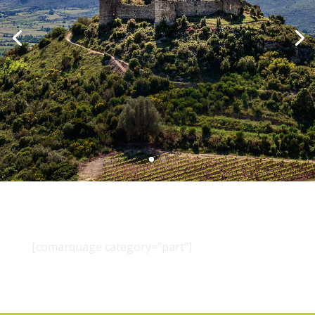
[comarquage category="part"]