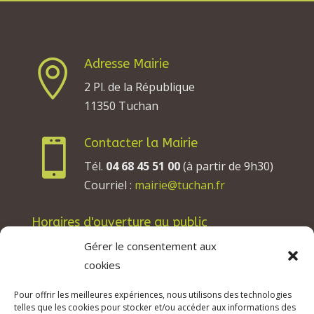
Adresse Mairie

2 Pl. de la République
11350 Tuchan
Contacter la Mairie

Tél.
04 68 45 51 00
(à partir de 9h30)
Courriel :
mairie@tuchan.fr
Horaires d'ouverture au public
Les lundis, mardis et jeudis : de 8h à 12h et de
Gérer le consentement aux
13h30 à 17h30.
cookies
Les mercredis : de 13h30 à 17h30.
Pour offrir les meilleures expériences, nous utilisons des technologies
Les vendredis : de 8h à 12h.
telles que les cookies pour stocker et/ou accéder aux informations des