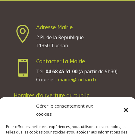
Adresse Mairie

2 Pl. de la République
11350 Tuchan
Contacter la Mairie

Tél.
04 68 45 51 00
(à partir de 9h30)
Courriel :
mairie@tuchan.fr
Horaires d'ouverture au public
Les lundis, mardis et jeudis : de 8h à 12h et de
Gérer le consentement aux
13h30 à 17h30.
cookies
Les mercredis : de 13h30 à 17h30.
Pour offrir les meilleures expériences, nous utilisons des technologies
Les vendredis : de 8h à 12h.
telles que les cookies pour stocker et/ou accéder aux informations des