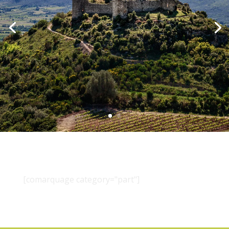
[comarquage category="part"]