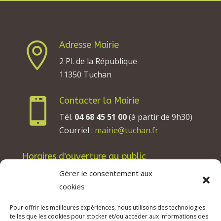
Adresse Mairie

2 Pl. de la République
11350 Tuchan
Contacter la Mairie

Tél.
04 68 45 51 00
(à partir de 9h30)
Courriel :
mairie@tuchan.fr
Horaires d'ouverture au public
Les lundis, mardis et jeudis : de 8h à 12h et de
Gérer le consentement aux
13h30 à 17h30.
cookies
Les mercredis : de 13h30 à 17h30.
Pour offrir les meilleures expériences, nous utilisons des technologies
Les vendredis : de 8h à 12h.
telles que les cookies pour stocker et/ou accéder aux informations des