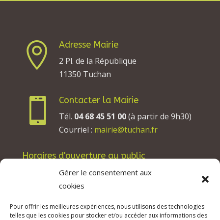
Adresse Mairie

2 Pl. de la République
11350 Tuchan
Contacter la Mairie

Tél.
04 68 45 51 00
(à partir de 9h30)
Courriel :
mairie@tuchan.fr
Horaires d'ouverture au public
Les lundis, mardis et jeudis : de 8h à 12h et de
Gérer le consentement aux
13h30 à 17h30.
cookies
Les mercredis : de 13h30 à 17h30.
Pour offrir les meilleures expériences, nous utilisons des technologies
Les vendredis : de 8h à 12h.
telles que les cookies pour stocker et/ou accéder aux informations des