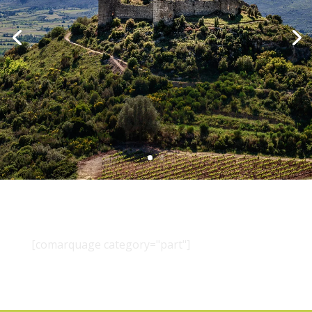
[comarquage category="part"]