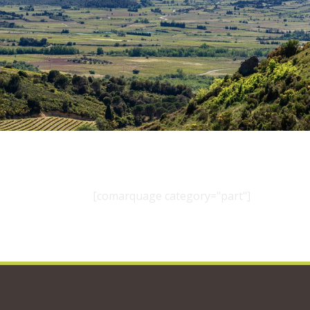
[comarquage category="part"]