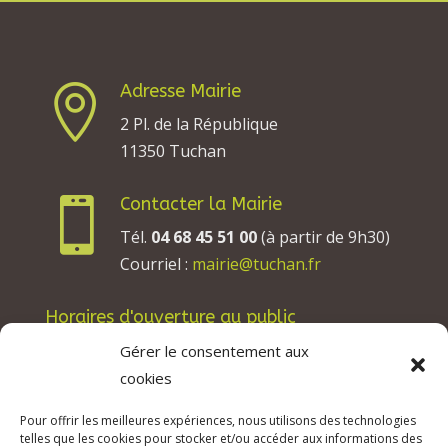
Adresse Mairie

2 Pl. de la République
11350 Tuchan
Contacter la Mairie

Tél.
04 68 45 51 00
(à partir de 9h30)
Courriel :
mairie@tuchan.fr
Horaires d'ouverture au public
Les lundis, mardis et jeudis : de 8h à 12h et de
Gérer le consentement aux
13h30 à 17h30.
cookies
Les mercredis : de 13h30 à 17h30.
Pour offrir les meilleures expériences, nous utilisons des technologies
Les vendredis : de 8h à 12h.
telles que les cookies pour stocker et/ou accéder aux informations des