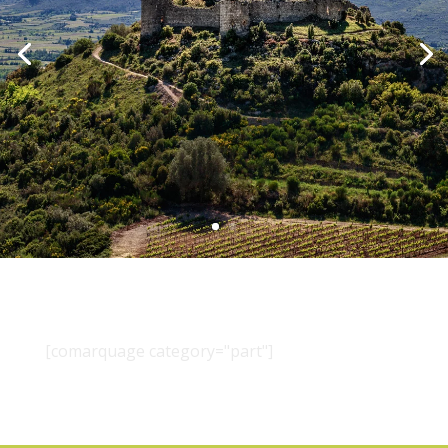
[comarquage category="part"]