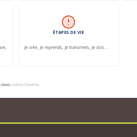
ÉTAPES DE VIE
ure,
Je crée,
Je reprends,
Je transmets,
Je clos…
s sous
Licence Ouverte
.