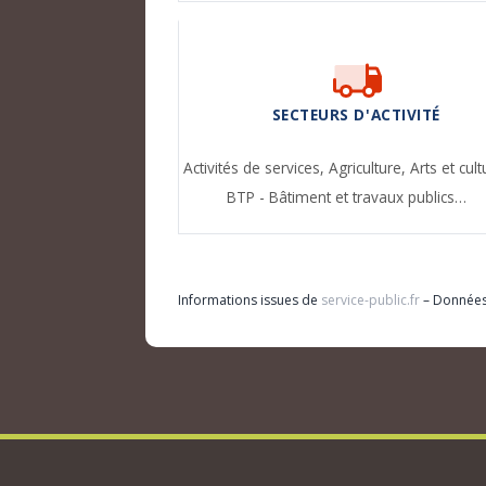
SECTEURS D'ACTIVITÉ
Activités de services,
Agriculture,
Arts et cult
BTP - Bâtiment et travaux publics…
Informations issues de
service-public.fr
– Donnée