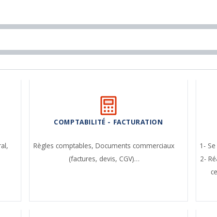
COMPTABILITÉ - FACTURATION
ral,
Règles comptables,
Documents commerciaux
1- Se
(factures, devis, CGV)…
2- Ré
c