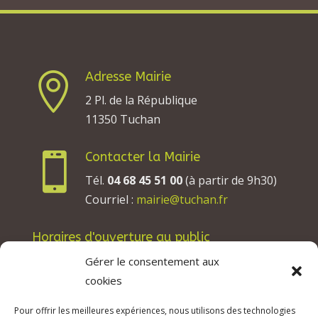
Adresse Mairie

2 Pl. de la République
11350 Tuchan
Contacter la Mairie

Tél.
04 68 45 51 00
(à partir de 9h30)
Courriel :
mairie@tuchan.fr
Horaires d'ouverture au public
Les lundis, mardis et jeudis : de 8h à 12h et de
Gérer le consentement aux
13h30 à 17h30.
cookies
Les mercredis : de 13h30 à 17h30.
Pour offrir les meilleures expériences, nous utilisons des technologies
Les vendredis : de 8h à 12h.