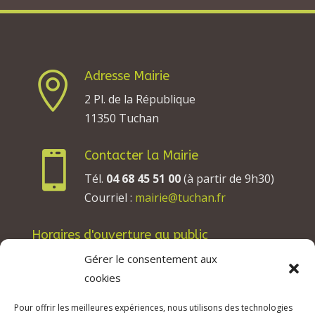
Adresse Mairie

2 Pl. de la République
11350 Tuchan
Contacter la Mairie

Tél.
04 68 45 51 00
(à partir de 9h30)
Courriel :
mairie@tuchan.fr
Horaires d'ouverture au public
Les lundis, mardis et jeudis : de 8h à 12h et de
Gérer le consentement aux
13h30 à 17h30.
cookies
Les mercredis : de 13h30 à 17h30.
Pour offrir les meilleures expériences, nous utilisons des technologies
Les vendredis : de 8h à 12h.