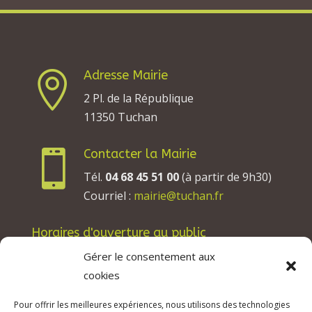
Adresse Mairie

2 Pl. de la République
11350 Tuchan
Contacter la Mairie

Tél.
04 68 45 51 00
(à partir de 9h30)
Courriel :
mairie@tuchan.fr
Horaires d'ouverture au public
Les lundis, mardis et jeudis : de 8h à 12h et de
Gérer le consentement aux
13h30 à 17h30.
cookies
Les mercredis : de 13h30 à 17h30.
Pour offrir les meilleures expériences, nous utilisons des technologies
Les vendredis : de 8h à 12h.