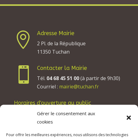
Adresse Mairie

2 Pl. de la République
11350 Tuchan
Contacter la Mairie

Tél.
04 68 45 51 00
(à partir de 9h30)
Courriel :
mairie@tuchan.fr
Horaires d'ouverture au public
Les lundis, mardis et jeudis : de 8h à 12h et de
Gérer le consentement aux
13h30 à 17h30.
cookies
Les mercredis : de 13h30 à 17h30.
Pour offrir les meilleures expériences, nous utilisons des technologies
Les vendredis : de 8h à 12h.