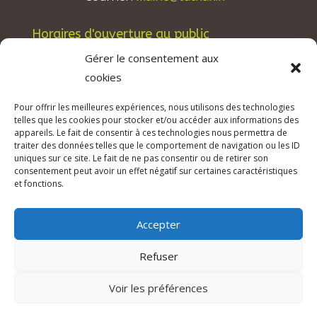
Horaires d'ouverture au public
Les lundis, mardis et jeudis : de 8h à 12h et de
Gérer le consentement aux
13h30 à 17h30.
cookies
Les mercredis : de 13h30 à 17h30.
Pour offrir les meilleures expériences, nous utilisons des technologies
Les vendredis : de 8h à 12h.
telles que les cookies pour stocker et/ou accéder aux informations des
appareils. Le fait de consentir à ces technologies nous permettra de
traiter des données telles que le comportement de navigation ou les ID
uniques sur ce site. Le fait de ne pas consentir ou de retirer son
consentement peut avoir un effet négatif sur certaines caractéristiques
© 2026 Mairie de Tuchan | Site Internet réalisé
et fonctions.
par
SATURNE innovations
Accepter
Mentions légales & Crédits
–
RGPD Protection
des données
–
Refuser
Déclaration d’accessibilité
Voir les préférences