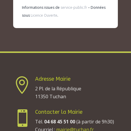
Informations issues de
service-public.fr
– Données
sous
Licence Ouverte
.
Adresse Mairie

2 Pl. de la République
11350 Tuchan
Contacter la Mairie

Tél.
04 68 45 51 00
(à partir de 9h30)
Courriel :
mairie@tuchan.fr