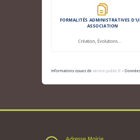
FORMALITÉS ADMINISTRATIVES D'U
ASSOCIATION
Création,
Évolutions…
Informations issues de
service-public.fr
– Donnée
Adresse Mairie