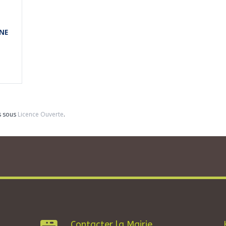
NE
s sous
Licence Ouverte
.
Contacter la Mairie