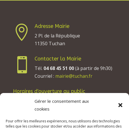
Adresse Mairie

2 Pl. de la République
11350 Tuchan
Contacter la Mairie

Tél.
04 68 45 51 00
(à partir de 9h30)
Courriel :
mairie@tuchan.fr
Horaires d'ouverture au public
Les lundis, mardis et jeudis : de 8h à 12h et de
Gérer le consentement aux
13h30 à 17h30.
cookies
Les mercredis : de 13h30 à 17h30.
Pour offrir les meilleures expériences, nous utilisons des technologies
Les vendredis : de 8h à 12h.
telles que les cookies pour stocker et/ou accéder aux informations des