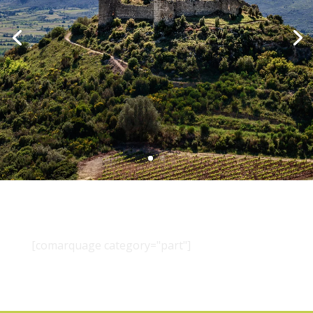
[comarquage category="part"]