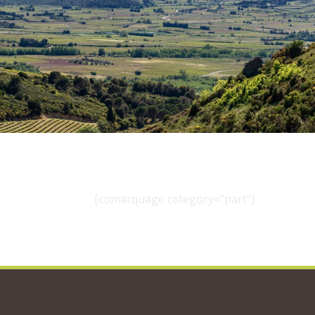
[comarquage category="part"]