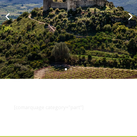
[comarquage category="part"]