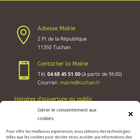
Adresse Mairie

2 Pl. de la République
11350 Tuchan
Contacter la Mairie

Tél.
04 68 45 51 00
(à partir de 9h30)
Courriel :
mairie@tuchan.fr
Horaires d'ouverture au public
Les lundis, mardis et jeudis : de 8h à 12h et de
Gérer le consentement aux
13h30 à 17h30.
cookies
Les mercredis : de 13h30 à 17h30.
Pour offrir les meilleures expériences, nous utilisons des technologies
Les vendredis : de 8h à 12h.
telles que les cookies pour stocker et/ou accéder aux informations des