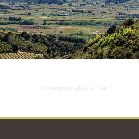
[comarquage category="part"]