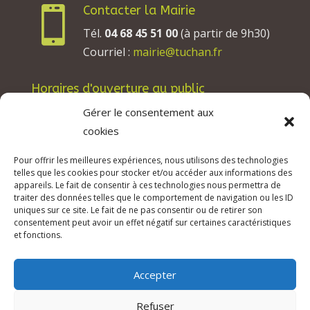
Contacter la Mairie

Tél.
04 68 45 51 00
(à partir de 9h30)
Courriel :
mairie@tuchan.fr
Horaires d'ouverture au public
Les lundis, mardis et jeudis : de 8h à 12h et de
Gérer le consentement aux
13h30 à 17h30.
cookies
Les mercredis : de 13h30 à 17h30.
Pour offrir les meilleures expériences, nous utilisons des technologies
Les vendredis : de 8h à 12h.
telles que les cookies pour stocker et/ou accéder aux informations des
appareils. Le fait de consentir à ces technologies nous permettra de
traiter des données telles que le comportement de navigation ou les ID
uniques sur ce site. Le fait de ne pas consentir ou de retirer son
consentement peut avoir un effet négatif sur certaines caractéristiques
© 2026 Mairie de Tuchan | Site Internet réalisé
et fonctions.
par
SATURNE innovations
Accepter
Mentions légales & Crédits
–
RGPD Protection
des données
–
Refuser