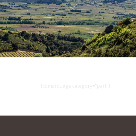
[comarquage category="part"]