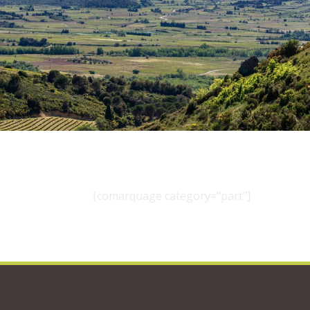
[comarquage category="part"]