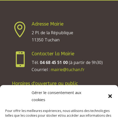
Adresse Mairie

2 Pl. de la République
11350 Tuchan
Contacter la Mairie

Tél.
04 68 45 51 00
(à partir de 9h30)
Courriel :
mairie@tuchan.fr
Horaires d'ouverture au public
Les lundis, mardis et jeudis : de 8h à 12h et de
Gérer le consentement aux
13h30 à 17h30.
cookies
Les mercredis : de 13h30 à 17h30.
Pour offrir les meilleures expériences, nous utilisons des technologies
Les vendredis : de 8h à 12h.
telles que les cookies pour stocker et/ou accéder aux informations des