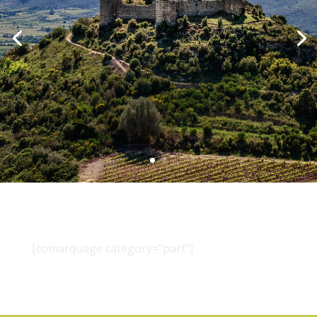
[comarquage category="part"]