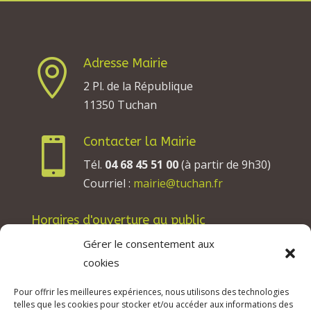
Adresse Mairie

2 Pl. de la République
11350 Tuchan
Contacter la Mairie

Tél.
04 68 45 51 00
(à partir de 9h30)
Courriel :
mairie@tuchan.fr
Horaires d'ouverture au public
Les lundis, mardis et jeudis : de 8h à 12h et de
Gérer le consentement aux
13h30 à 17h30.
cookies
Les mercredis : de 13h30 à 17h30.
Pour offrir les meilleures expériences, nous utilisons des technologies
Les vendredis : de 8h à 12h.
telles que les cookies pour stocker et/ou accéder aux informations des