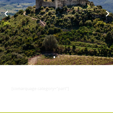
[comarquage category="part"]