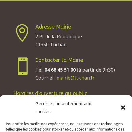
Adresse Mairie

2 Pl. de la République
11350 Tuchan
Contacter la Mairie

Tél.
04 68 45 51 00
(à partir de 9h30)
Courriel :
mairie@tuchan.fr
Horaires d'ouverture au public
Les lundis, mardis et jeudis : de 8h à 12h et de
Gérer le consentement aux
13h30 à 17h30.
cookies
Les mercredis : de 13h30 à 17h30.
Pour offrir les meilleures expériences, nous utilisons des technologies
Les vendredis : de 8h à 12h.
telles que les cookies pour stocker et/ou accéder aux informations des