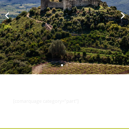
[comarquage category="part"]