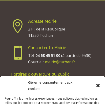
Adresse Mairie

2 Pl. de la République
11350 Tuchan
Contacter la Mairie

Tél.
04 68 45 51 00
(à partir de 9h30)
Courriel :
mairie@tuchan.fr
Horaires d'ouverture au public
Les lundis, mardis et jeudis : de 8h à 12h et de
Gérer le consentement aux
13h30 à 17h30.
cookies
Les mercredis : de 13h30 à 17h30.
Pour offrir les meilleures expériences, nous utilisons des technologies
Les vendredis : de 8h à 12h.
telles que les cookies pour stocker et/ou accéder aux informations des