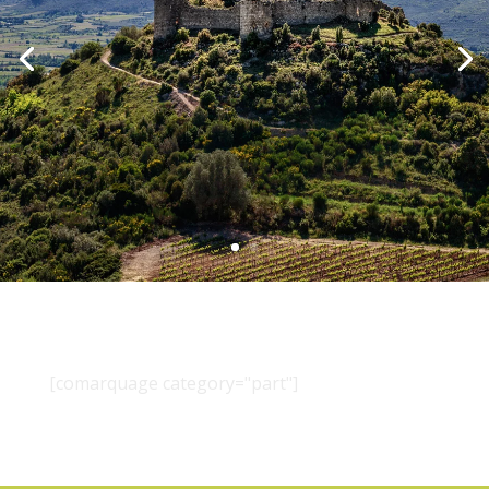
[comarquage category="part"]